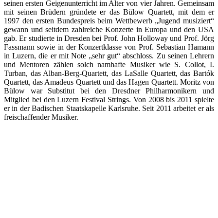
seinen ersten Geigenunterricht im Alter von vier Jahren. Gemeinsam
mit seinen Brüdern gründete er das Bülow Quartett, mit dem er
1997 den ersten Bundespreis beim Wettbewerb „Jugend musiziert“
gewann und seitdem zahlreiche Konzerte in Europa und den USA
gab. Er studierte in Dresden bei Prof. John Holloway und Prof. Jörg
Fassmann sowie in der Konzertklasse von Prof. Sebastian Hamann
in Luzern, die er mit Note „sehr gut“ abschloss. Zu seinen Lehrern
und Mentoren zählen solch namhafte Musiker wie S. Collot, I.
Turban, das Alban-Berg-Quartett, das LaSalle Quartett, das Bartók
Quartett, das Amadeus Quartett und das Hagen Quartett. Moritz von
Bülow war Substitut bei den Dresdner Philharmonikern und
Mitglied bei den
Luzern Festival Strings. Von
2008 bis 2011 spielte
er in der Badischen Staatskapelle Karlsruhe. Seit 2011 arbeitet er als
freischaffender Musiker.